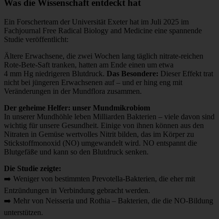
Was die Wissenschaft entdeckt hat
Ein Forscherteam der Universität Exeter hat im Juli 2025 im
Fachjournal Free Radical Biology and Medicine eine spannende
Studie veröffentlicht:
Ältere Erwachsene, die zwei Wochen lang täglich nitrate-reichen
Rote-Bete-Saft tranken, hatten am Ende einen um etwa
4 mm Hg niedrigeren Blutdruck.
Das Besondere:
Dieser Effekt trat
nicht bei jüngeren Erwachsenen auf – und er hing eng mit
Veränderungen in der Mundflora zusammen.
Der geheime Helfer: unser Mundmikrobiom
In unserer Mundhöhle leben Milliarden Bakterien – viele davon sind
wichtig für unsere Gesundheit. Einige von ihnen können aus den
Nitraten in Gemüse wertvolles Nitrit bilden, das im Körper zu
Stickstoffmonoxid (NO) umgewandelt wird. NO entspannt die
Blutgefäße und kann so den Blutdruck senken.
Die Studie zeigte:
➡️ Weniger von bestimmten Prevotella-Bakterien, die eher mit
Entzündungen in Verbindung gebracht werden.
➡️ Mehr von Neisseria und Rothia – Bakterien, die die NO-Bildung
unterstützen.