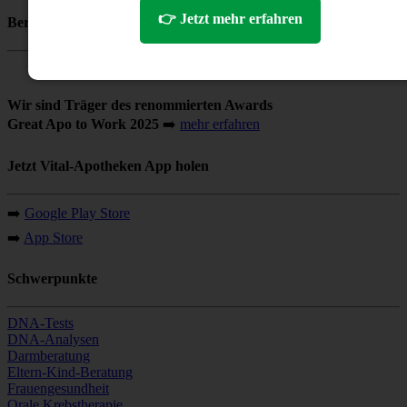
👉 Jetzt mehr erfahren
Beratung mit 💚 für Ihre Gesundheit
Wir sind Träger des renommierten Awards
Great Apo to Work 2025
➡️
mehr erfahren
Jetzt Vital-Apotheken App holen
➡️
Google Play Store
➡️
App Store
Schwerpunkte
DNA-Tests
DNA-Analysen
Darmberatung
Eltern-Kind-Beratung
Frauengesundheit
Orale Krebstherapie