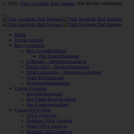
© 2026 /
Vital-Apotheke Bad Saulgau
. Alle Rechte vorbehalten
Home
Termin buchen
Ihre Gesundheit
Ihre Gesundheitstests
Alle Gesundheitstests
Uffbassa! – Medikationsanalyse
Bassd scho! – Blutdruckmessung
Oifach schnaufa! – Inhalationsschulung
Orale Krebstherapie
Kompressionsstrümpfe
Unsere Expertise
Ihre Darmberatung
Ihre Eltern-Kind-Beratung
Ihre Frauengesundheit
Unsere DNA-Tests
DNA-Analysen
Nutrition DNA-Analyse
Shape DNA-Analyse
Reaction DNA-Analyse