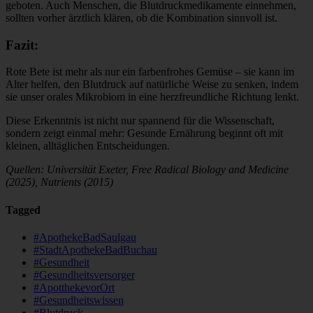
geboten. Auch Menschen, die Blutdruckmedikamente einnehmen,
sollten vorher ärztlich klären, ob die Kombination sinnvoll ist.
Fazit:
Rote Bete ist mehr als nur ein farbenfrohes Gemüse – sie kann im
Alter helfen, den Blutdruck auf natürliche Weise zu senken, indem
sie unser orales Mikrobiom in eine herzfreundliche Richtung lenkt.
Diese Erkenntnis ist nicht nur spannend für die Wissenschaft,
sondern zeigt einmal mehr: Gesunde Ernährung beginnt oft mit
kleinen, alltäglichen Entscheidungen.
Quellen: Universität Exeter, Free Radical Biology and Medicine
(2025), Nutrients (2015)
Tagged
#ApothekeBadSaulgau
#StadtApothekeBadBuchau
#Gesundheit
#Gesundheitsversorger
#ApotthekevorOrt
#Gesundheitswissen
#Blutdruck