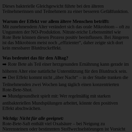
Dieses bakterielle Gleichgewicht führte bei den älteren
Teilnehmerinnen und Teilnehmern zu einer besseren Gefäßfunktion.
Warum der Effekt vor allem ältere Menschen betrifft:
Mit zunehmendem Alter verändert sich das orale Mikrobiom – oft zu
Ungunsten der NO-Produktion. Nitrate-reiche Lebensmittel wie
Rote Bete können diesen Prozess positiv beeinflussen. Bei Jüngeren
ist das Mikrobiom meist noch „effizienter“, daher zeigte sich dort
kein messbarer Blutdruckeffekt.
Was bedeutet das für den Alltag?
➡️ Rote Bete als Teil einer herzgesunden Ernährung kann gerade im
höheren Alter eine natürliche Unterstützung für den Blutdruck sein.
➡️ Der Effekt kommt nicht „über Nacht“ – in der Studie tranken die
Teilnehmenden zwei Wochen lang täglich einen konzentrierten
Rote-Bete-Shot.
➡️ Mundgesundheit spielt mit: Wer regelmäßig mit starken
antibakteriellen Mundspülungen arbeitet, könnte den positiven
Effekt abschwächen.
Wichtig: Nicht für alle geeignet:
Rote-Bete-Saft enthält viel Oxalsäure – bei Neigung zu
Nierensteinen oder bestimmten Stoffwechselstörungen ist Vorsicht