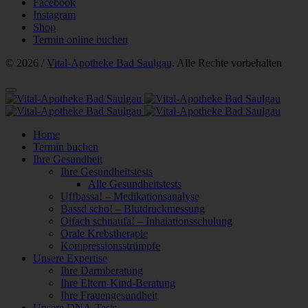
Facebook
Instagram
Shop
Termin online buchen
© 2026 /
Vital-Apotheke Bad Saulgau
. Alle Rechte vorbehalten
Home
Termin buchen
Ihre Gesundheit
Ihre Gesundheitstests
Alle Gesundheitstests
Uffbassa! – Medikationsanalyse
Bassd scho! – Blutdruckmessung
Oifach schnaufa! – Inhalationsschulung
Orale Krebstherapie
Kompressionsstrümpfe
Unsere Expertise
Ihre Darmberatung
Ihre Eltern-Kind-Beratung
Ihre Frauengesundheit
Unsere DNA-Tests