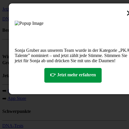
Jetzt Notdienstapotheke finden
DNA-Analysen
24/7 Livechat
Beratung mit 💚 für Ihre Gesundheit
Sonja Gruber aus unserem Team wurde in der Kategorie „PK
Talente” nominiert – und jetzt zählt jede Stimme. Stimmen Sie
Wir sind Träger des renommierten Awards
jetzt für Sonja ab und drücken Sie mit uns die Daumen!
Great Apo to Work 2025
➡️
mehr erfahren
👉 Jetzt mehr erfahren
Jetzt Vital-Apotheken App holen
➡️
Google Play Store
➡️
App Store
Schwerpunkte
DNA-Tests