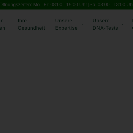
Öffnungszeiten: Mo - Fr: 08:00 - 19:00 Uhr
Sa: 08:00 - 13:00 Uh
in
Ihre
Unsere
Unsere
en
Gesundheit
Expertise
DNA-Tests