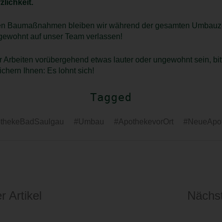
lichkeit.
en Baumaßnahmen bleiben wir während der gesamten Umbauzeit
gewohnt auf unser Team verlassen!
r Arbeiten vorübergehend etwas lauter oder ungewohnt sein, bit
ichern Ihnen: Es lohnt sich!
Tagged
thekeBadSaulgau
#Umbau
#ApothekevorOrt
#NeueApo
r Artikel
Nächst