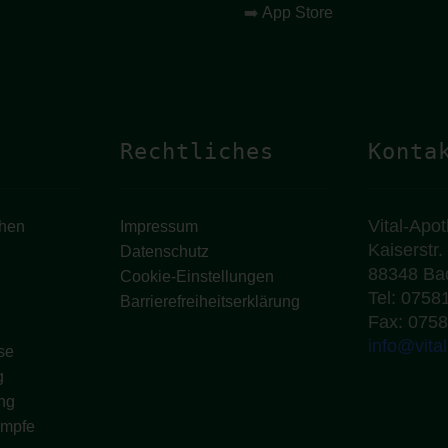
➡️
App Store
Rechtliches
Konta
Vital-Apo
chen
Impressum
Kaiserstr.
Datenschutz
88348 Ba
Cookie-Einstellungen
Tel: 0758
Barrierefreiheitserklärung
Fax: 0758
info@vita
se
g
ng
ümpfe