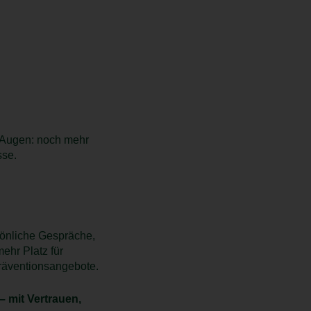
 Augen: noch mehr
sse.
sönliche Gespräche,
ehr Platz für
räventionsangebote.
– mit Vertrauen,