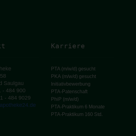
kt
Karriere
theke
PTA (m/w/d) gesucht
 58
PKA (m/w/d) gesucht
d Saulgau
Initiativbewerbung
1 - 484 900
PTA-Patenschaft
1 - 484 9029
PhiP (m/w/d)
lapotheke24.de
PTA-Praktikum 6 Monate
PTA-Praktikum 160 Std.