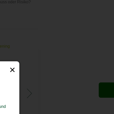
nuss oder Risiko?
 Opening
Unsere Highlights
×
2025
 und