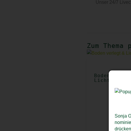
Unser 24/7 Livec
Zum Thema 
Boden verle
Licht an
Sonja G
nominie
drücken