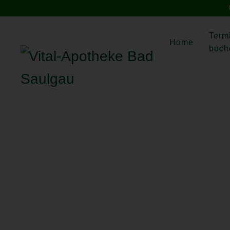
Term
Home
buch