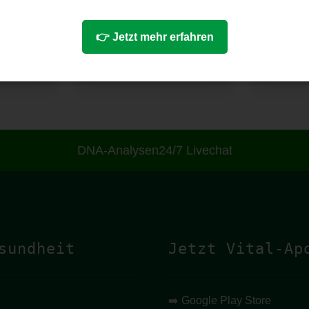
👉 Jetzt mehr erfahren
DNA-Analysen
24/7 Livechat
sundheit
Jetzt Vital-Ap
➡️
Google Play Store