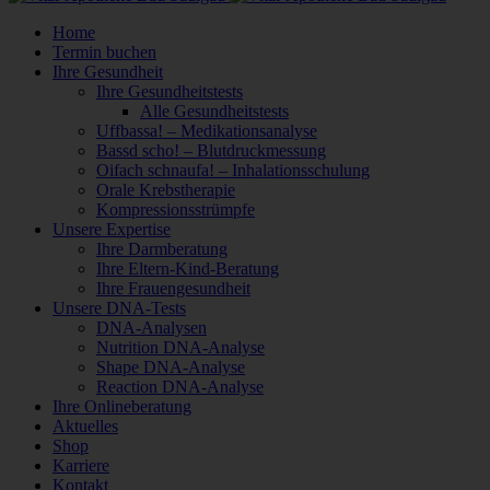
Home
Termin buchen
Ihre Gesundheit
Ihre Gesundheitstests
Alle Gesundheitstests
Uffbassa! – Medikationsanalyse
Bassd scho! – Blutdruckmessung
Oifach schnaufa! – Inhalationsschulung
Orale Krebstherapie
Kompressionsstrümpfe
Unsere Expertise
Ihre Darmberatung
Ihre Eltern-Kind-Beratung
Ihre Frauengesundheit
Unsere DNA-Tests
DNA-Analysen
Nutrition DNA-Analyse
Shape DNA-Analyse
Reaction DNA-Analyse
Ihre Onlineberatung
Aktuelles
Shop
Karriere
Kontakt