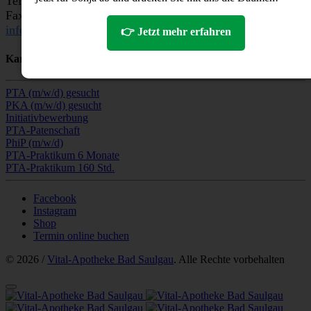
Tel: 07581 - 484 900
Fax: 07581 - 484 9029
info@vitalapotheke24.de
👉 Jetzt mehr erfahren
Karriere
PTA (m/w/d) gesucht
PKA (m/w/d) gesucht
Initiativbewerbung
PTA-Patenschaft
PhiP (m/w/d)
PTA-Praktikum 6 Monate
PTA-Praktikum 160 Std.
Facebook
Instagram
Shop
Termin online buchen
© 2026 /
Vital-Apotheke Bad Saulgau
. Alle Rechte vorbehalten