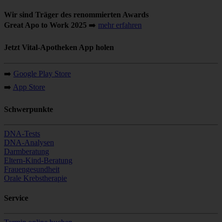
Wir sind Träger des renommierten Awards
Great Apo to Work 2025
➡️
mehr erfahren
Jetzt Vital-Apotheken App holen
➡️
Google Play Store
➡️
App Store
Schwerpunkte
DNA-Tests
DNA-Analysen
Darmberatung
Eltern-Kind-Beratung
Frauengesundheit
Orale Krebstherapie
Service