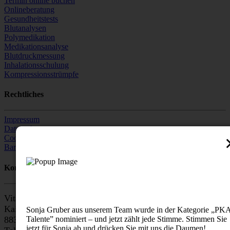
Termin online buchen
Onlineberatung
Gesundheitstests
Blutanalysen
Polymedikation
Medikationsanalyse
Blutdruckmessung
Inhalationsschulung
Kompressionsstrümpfe
Rechtliches
Impressum
Datenschutz
Cookie-Einstellungen
Barrierefreiheitserklärung
Kontakt
Vital-Apotheke
Kaiserstr. 58
Sonja Gruber aus unserem Team wurde in der Kategorie „PK
Talente” nominiert – und jetzt zählt jede Stimme. Stimmen Sie
88348 Bad Saulgau
jetzt für Sonja ab und drücken Sie mit uns die Daumen!